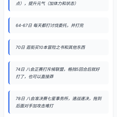
点），提升元气（加体力和状态）
64-67日 每天都打讨伐委托，并打完
70日 逛街买10本冒险之书和其他东西
74日 八会正赛打斥候联盟，格挡5回合后就好
打了，也可以直接莽
78日 八会准决赛七星事务所，速战速决，拖到
后面对手加攻击难打