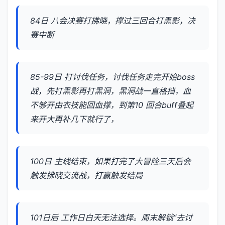
84日 八会决赛打拂晓，撑过三回合打黑影，决
赛中断
85-99日 打讨伐任务，讨伐任务走完开始boss
战，先打黑影再打黑洞，黑洞战一直格挡，血
不够开由衣技能回血撑，到第10 回合buff叠起
来开大再补几下就行了，
100日 主线结束，如果打完了大冒险三天后会
触发拂晓交流战，打赢触发结局
101日后 工作日白天无法选择。周末解锁“去讨