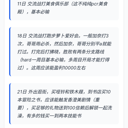
11日 交流战打美食俱乐部（这不纯纯pcr美食
殿），基本必输
18日 交流战打跑步萝卜爱好会。一般加奈打3
次，哥哥用必杀，然后加奈，哥哥分别平a就能
打过。打完后打拂晓，胜败有两条分支路线
（hard一周目基本必输，多周目开局才能打得
过）。这周应该能盈利10000左右
21日 外出逛街，买哑铃和铁木屐，到书店买10
本冒险之书，应该能触发香澄美剧情（重
要），买足够的礼物送到100信赖后解锁一起洗
澡，有多的钱买一到两本技能书