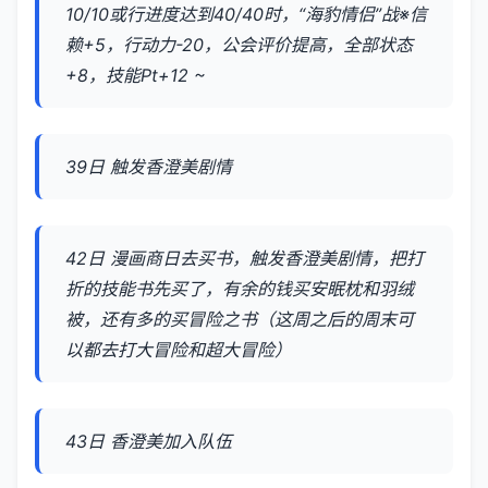
10/10或行进度达到40/40时，“海豹情侣”战※信
赖+5，行动力-20，公会评价提高，全部状态
+8，技能Pt+12 ~
39日 触发香澄美剧情
42日 漫画商日去买书，触发香澄美剧情，把打
折的技能书先买了，有余的钱买安眠枕和羽绒
被，还有多的买冒险之书（这周之后的周末可
以都去打大冒险和超大冒险）
43日 香澄美加入队伍