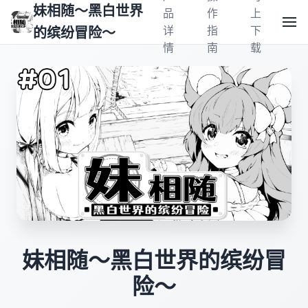
妹相随～黑白世界
品
作
上
详
指
下
的缤纷冒险～
情
南
载
妹相随～黑白世界的缤纷冒
险～